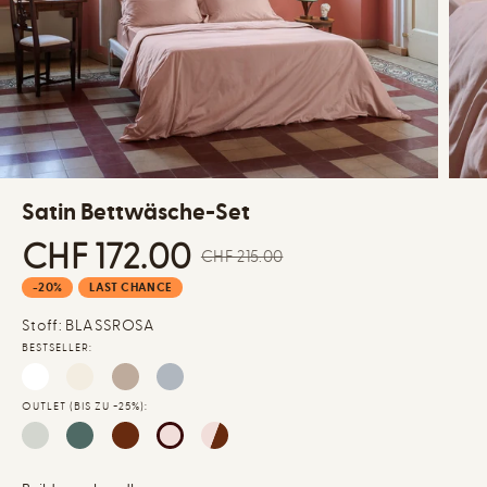
Satin Bettwäsche-Set
CHF 172.00
S
R
CHF 215.00
A
E
Y
-20%
LAST CHANCE
L
G
o
E
Stoff: BLASSROSA
U
u
P
L
BESTSELLER:
s
R
A
a
I
R
v
OUTLET (BIS ZU -25%):
C
P
e
E
R
d
I