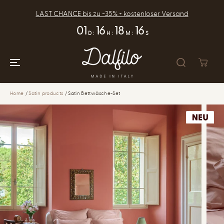
SKIP TO
CONTENT
LAST CHANCE bis zu -35% + kostenloser Versand
01
16
18
15
D
:
H
:
M
:
S
Home
Satin products
Satin Bettwäsche-Set
SKIP TO
PRODUCT
INFORMATION