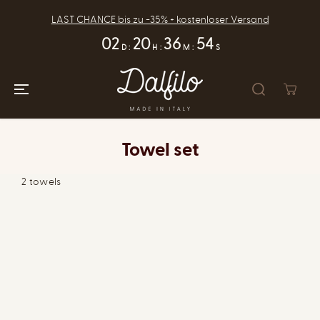
SKIP TO
CONTENT
LAST CHANCE bis zu -35% + kostenloser Versand
02
20
36
54
D
:
H
:
M
:
S
Towel set
2 towels