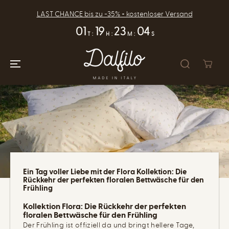
ZUM INHALT
SPRINGEN
LAST CHANCE bis zu -35% + kostenloser Versand
01
19
23
04
T
:
H
:
M
:
S
Ein Tag voller Liebe mit der Flora Kollektion: Die
Rückkehr der perfekten floralen Bettwäsche für den
Frühling
Kollektion Flora: Die Rückkehr der perfekten
floralen Bettwäsche für den Frühling
Der Frühling ist offiziell da und bringt hellere Tage,