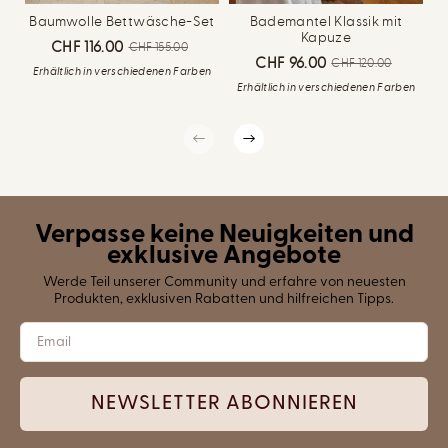
Baumwolle Bettwäsche-Set
Bademantel Klassik mit
B
Kapuze
CHF 116.00
CHF 155.00
CHF 96.00
CHF 120.00
Erhältlich in verschiedenen Farben
E
Erhältlich in verschiedenen Farben
Verpasse keine Neuigkeiten und
exklusive Angebote
Werde Teil unserer Community und erfahre von neuesten
Produkten, exklusiven Rabatten und hilfreichen Tipps.
NEWSLETTER ABONNIEREN