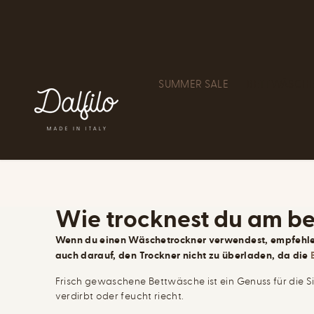
ZUM INHALT
SPRINGEN
SUMMER SALE
BETTWÄSCH
Wie trocknest du am be
Wenn du einen Wäschetrockner verwendest, empfehlen 
auch darauf, den Trockner nicht zu überladen, da die
Frisch gewaschene Bettwäsche ist ein Genuss für die Sin
verdirbt oder feucht riecht.