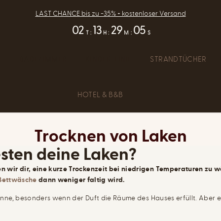
LAST CHANCE bis zu -35% + kostenloser Versand
02
13
29
05
T
:
H
:
M
:
S
E
BADEZIMMER
KINDER-LINIE
STRANDTÜCHER
HOTEL & B&B
Trocknen von Laken
sten deine Laken?
wir dir, eine kurze Trockenzeit bei niedrigen Temperaturen zu 
Bettwäsche
dann weniger faltig wird.
ne, besonders wenn der Duft die Räume des Hauses erfüllt. Aber es i