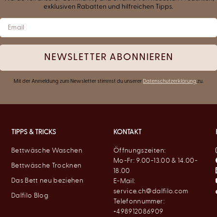
exklusiven Rabatten und hilfreichen Tipps.
NEWSLETTER ABONNIEREN
Mit der Anmeldung zum Newsletter stimmst du unserer
Datenschutzerklärung
zu.
TIPPS & TRICKS
KONTAKT
Bettwäsche Waschen
Öffnungszeiten:
Mo-Fr: 9.00-13.00 & 14.00-
Bettwäsche Trocknen
18.00
Das Bett neu beziehen
E-Mail:
service.ch@dalfilo.com
Dalfilo Blog
Telefonnummer:
+498912086909