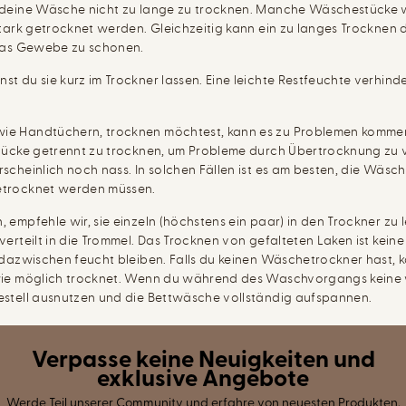
, deine Wäsche nicht zu lange zu trocknen. Manche Wäschestücke
ark getrocknet werden. Gleichzeitig kann ein zu langes Trocknen daz
 das Gewebe zu schonen.
 du sie kurz im Trockner lassen. Eine leichte Restfeuchte verhinder
ie Handtüchern, trocknen möchtest, kann es zu Problemen kommen.
stücke getrennt zu trocknen, um Probleme durch Übertrocknung zu v
scheinlich noch nass. In solchen Fällen ist es am besten, die Wäs
etrocknet werden müssen.
 empfehle wir, sie einzeln (höchstens ein paar) in den Trockner z
rteilt in die Trommel. Das Trocknen von gefalteten Laken ist keine 
 dazwischen feucht bleiben. Falls du keinen Wäschetrockner hast, 
 wie möglich trocknet. Wenn du während des Waschvorgangs keine
estell ausnutzen und die Bettwäsche vollständig aufspannen.
Verpasse keine Neuigkeiten und
exklusive Angebote
Werde Teil unserer Community und erfahre von neuesten Produkten,