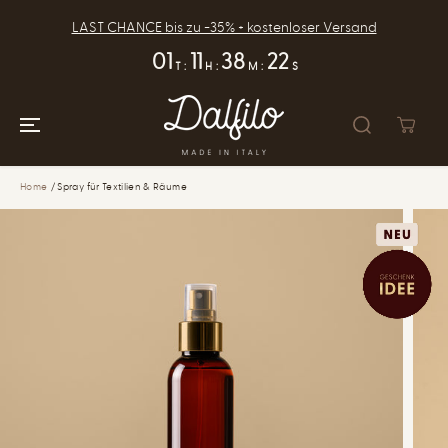
ZUM INHALT
SPRINGEN
LAST CHANCE bis zu -35% + kostenloser Versand
01
11
38
22
T
:
H
:
M
:
S
Home
Spray für Textilien & Räume
ZUR
PRODUKTINFOR
MATION
SPRINGEN