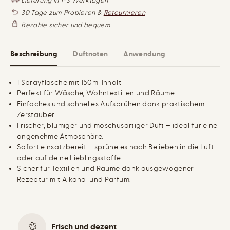
Lieferung in 1-3 Werktagen
R
r
ö
I
u
h
30 Tage zum Probieren &
Retournieren
E
n
e
S
Bezahle sicher und bequem
I
g
n
d
f
S
e
ü
r
r
Beschreibung
Duftnoten
Anwendung
M
S
e
p
n
r
g
a
1 Sprayflasche mit 150ml Inhalt
e
y
Perfekt für Wäsche, Wohntextilien und Räume.
f
f
ü
ü
Einfaches und schnelles Aufsprühen dank praktischem
r
r
Zerstäuber.
S
T
Frischer, blumiger und moschusartiger Duft – ideal für eine
p
e
r
x
angenehme Atmosphäre.
a
t
Sofort einsatzbereit – sprühe es nach Belieben in die Luft
y
i
f
l
oder auf deine Lieblingsstoffe.
ü
i
Sicher für Textilien und Räume dank ausgewogener
r
e
Rezeptur mit Alkohol und Parfüm.
T
n
e
&
x
a
t
m
i
p
l
;
Frisch und dezent
i
R