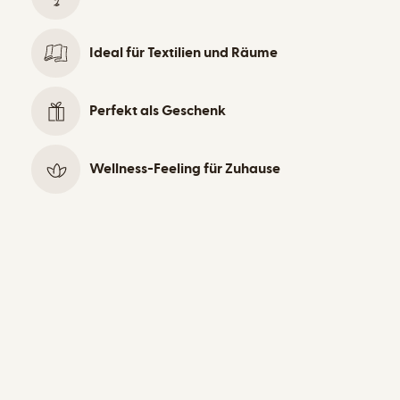
e
ä
n
u
&
m
a
e
Ideal für Textilien und Räume
m
p
;
R
Perfekt als Geschenk
ä
u
m
e
Wellness-Feeling für Zuhause