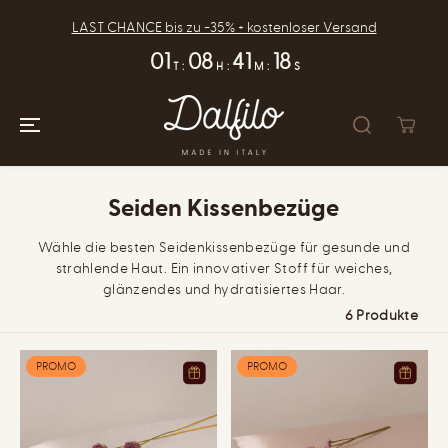
ZUM INHALT
SPRINGEN
LAST CHANCE bis zu -35% + kostenloser Versand
01
08
41
17
T
:
H
:
M
:
S
Seiden Kissenbezüge
Wähle die besten Seidenkissenbezüge für gesunde und
strahlende Haut. Ein innovativer Stoff für weiches,
glänzendes und hydratisiertes Haar.
6 Produkte
PROMO
PROMO