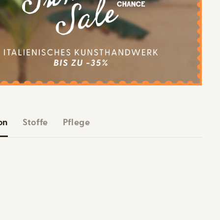
w
e
l
on
Stoffe
Pflege