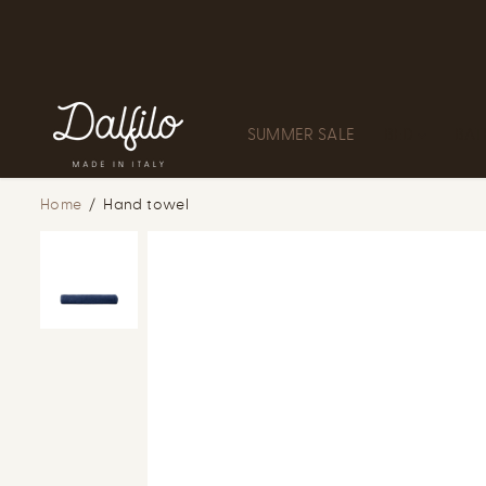
SKIP TO
CONTENT
SUMMER SALE
BED
BA
Home
Hand towel
SKIP TO
PRODUCT
INFORMATION