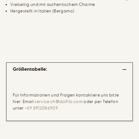
f
f
Vielseitig und mit authentischem Charme
f
f
e
e
Hergestellt in Italien (Bergamo)
l
l
p
p
i
i
q
q
u
u
é
é
S
S
t
t
o
o
n
n
e
e
w
w
Größentabelle:
a
a
s
s
h
h
e
e
d
d
Für Informationen und Fragen kontaktiere uns bitte
hier: Email
service.ch@dalfilo.com
oder per Telefon
unter
+49 8912086909