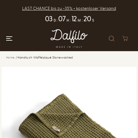
SKIP TO
CONTENT
LAST CHANCE bis zu -35% + kostenloser Versand
03
07
12
19
D
:
H
:
M
:
S
Home
Handtuch Waffelpiqué Stonewashed
SKIP TO
PRODUCT
INFORMATION