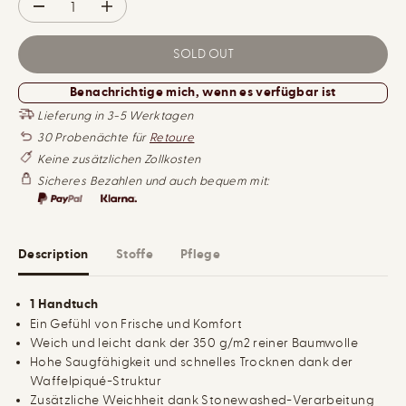
E
D
I
R
d
e
n
I
c
c
C
r
r
SOLD OUT
e
e
E
a
a
Benachrichtige mich, wenn es verfügbar ist
s
s
e
e
Lieferung in 3-5 Werktagen
q
q
u
u
30 Probenächte für
Retoure
a
a
Keine zusätzlichen Zollkosten
n
n
t
t
Sicheres Bezahlen und auch bequem mit:
i
i
t
t
y
y
f
f
o
o
Description
Stoffe
Pflege
r
r
H
H
a
a
n
n
1 Handtuch
d
d
Ein Gefühl von Frische und Komfort
t
t
u
u
Weich und leicht dank der 350 g/m2 reiner Baumwolle
c
c
Hohe Saugfähigkeit und schnelles Trocknen dank der
h
h
W
W
Waffelpiqué-Struktur
a
a
Zusätzliche Weichheit dank Stonewashed-Verarbeitung