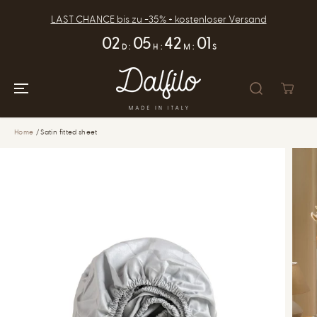
SKIP TO
CONTENT
LAST CHANCE bis zu -35% + kostenloser Versand
02
05
42
00
D
:
H
:
M
:
S
Home
Satin fitted sheet
SKIP TO
PRODUCT
INFORMATION