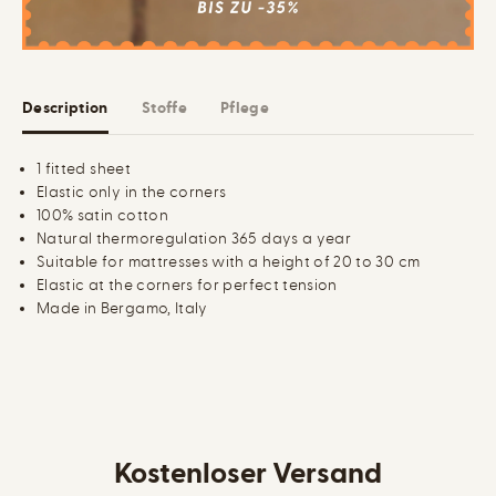
n
n
f
f
i
i
t
t
t
t
e
e
d
d
Description
Stoffe
Pflege
s
s
h
h
e
e
e
e
1 fitted sheet
t
t
Elastic only in the corners
100% satin cotton
Natural thermoregulation 365 days a year
Suitable for mattresses with a height of 20 to 30 cm
Elastic at the corners for perfect tension
Made in Bergamo, Italy
Kostenloser Versand