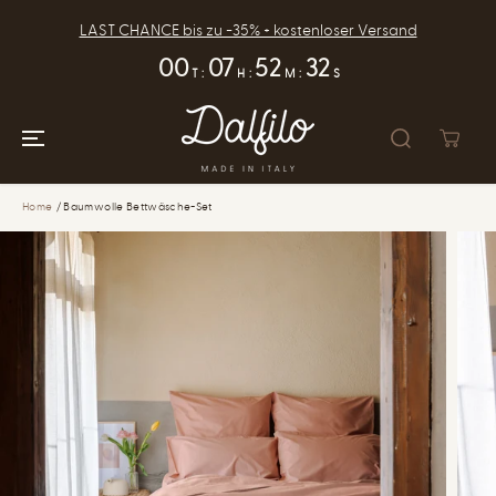
ZUM INHALT
SPRINGEN
LAST CHANCE bis zu -35% + kostenloser Versand
00
07
52
31
T
:
H
:
M
:
S
Home
Baumwolle Bettwäsche-Set
ZUR
PRODUKTINFOR
MATION
SPRINGEN