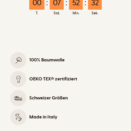
00
:
07
:
52
:
32
T.
Std.
Min.
Sek.
100% Baumwolle
OEKO TEX® zertifiziert
Schweizer Größen
Made in Italy