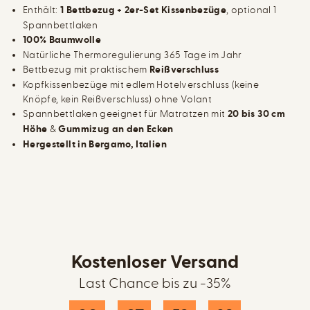
t
S
w
e
Enthält:
1 Bettbezug + 2er-Set Kissenbezüge
, optional 1
e
ä
t
Spannbettlaken
t
s
c
100% Baumwolle
h
Natürliche Thermoregulierung 365 Tage im Jahr
e
-
Bettbezug mit praktischem
Reißverschluss
S
Kopfkissenbezüge mit edlem Hotelverschluss (keine
e
Knöpfe, kein Reißverschluss) ohne Volant
t
Spannbettlaken geeignet für Matratzen mit
20 bis 30 cm
Höhe
&
Gummizug an den Ecken
Hergestellt in Bergamo, Italien
Kostenloser Versand
Last Chance bis zu -35%