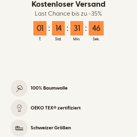
Kostenloser Versand
Last Chance bis zu -35%
01
:
14
:
31
:
46
T.
Std.
Min.
Sek.
100% Baumwolle
OEKO TEX® zertifiziert
Schweizer Größen