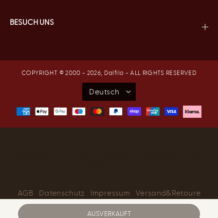
BESUCH UNS
COPYRIGHT © 2000 - 2026,
Dalfilo
- ALL RIGHTS RESERVED
® Dalfilo Srl | P.Iva 04478190160 | Legal Office: Via
Carrali 15, 24020 Casnigo (BG) - Italy
AGB
|
Datenschutz
|
Impressum
|
Versand&Retoure
AUSVERKAUFT