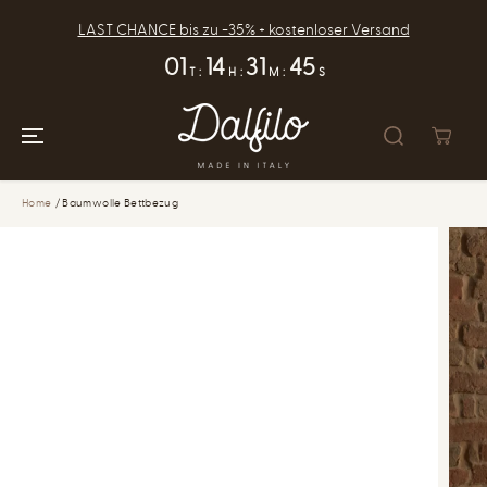
ZUM INHALT
SPRINGEN
LAST CHANCE bis zu -35% + kostenloser Versand
01
14
31
45
T
:
H
:
M
:
S
Home
Baumwolle Bettbezug
ZUR
PRODUKTINFOR
MATION
SPRINGEN