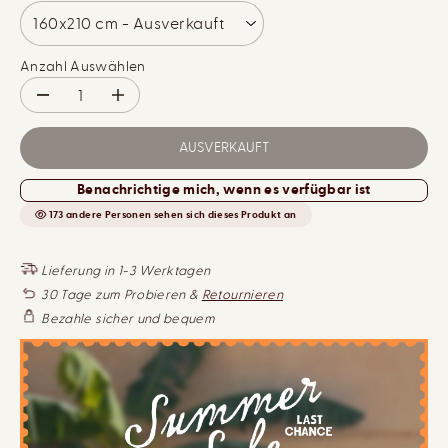
R
I
E
S
I
Anzahl Auswählen
S
V
M
e
e
r
n
r
g
AUSVERKAUFT
i
e
n
e
Benachrichtige mich, wenn es verfügbar ist
g
r
e
h
173
andere Personen sehen sich dieses Produkt an
r
ö
u
h
n
e
g
n
Lieferung in 1-3 Werktagen
d
f
30 Tage zum Probieren &
Retournieren
e
ü
r
r
Bezahle sicher und bequem
M
B
e
a
n
u
g
m
e
w
f
o
ü
l
r
l
B
e