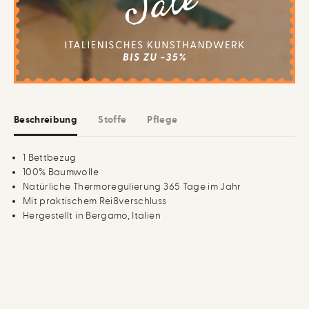
a
B
u
e
m
t
w
t
o
b
l
e
l
z
e
u
B
g
e
t
Beschreibung
Stoffe
Pflege
t
b
e
z
1 Bettbezug
u
100% Baumwolle
g
Natürliche Thermoregulierung 365 Tage im Jahr
Mit praktischem Reißverschluss
Hergestellt in Bergamo, Italien