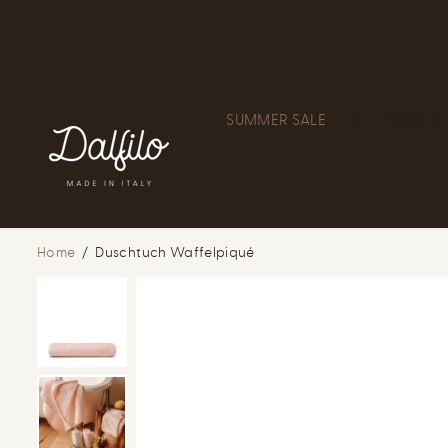
ZUM INHALT
SPRINGEN
SUMMER SALE
BETTWÄSCH
Home
Duschtuch Waffelpiqué
ZUR
PRODUKTINFOR
MATION
SPRINGEN