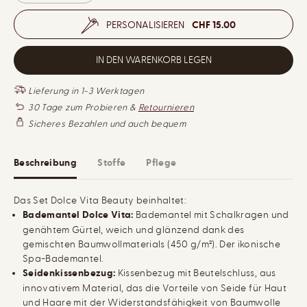
R
e
e
I
r
n
E
PERSONALISIEREN
CHF 15.00
r
g
S
I
i
e
n
e
S
g
r
IN DEN WARENKORB LEGEN
e
h
r
ö
u
h
Lieferung in 1-3 Werktagen
n
e
30 Tage zum Probieren &
Retournieren
g
n
d
f
Sicheres Bezahlen und auch bequem
e
ü
r
r
M
S
e
e
Beschreibung
Stoffe
Pflege
n
t
g
D
e
o
Das Set Dolce Vita Beauty beinhaltet:
f
l
ü
c
Bademantel Dolce Vita:
Bademantel mit Schalkragen und
r
e
genähtem Gürtel, weich und glänzend dank des
S
V
e
i
gemischten Baumwollmaterials (450 g/m²). Der ikonische
t
t
Spa-Bademantel.
D
a
Seidenkissenbezug:
Kissenbezug mit Beutelschluss, aus
o
B
l
e
innovativem Material, das die Vorteile von Seide für Haut
c
a
und Haare mit der Widerstandsfähigkeit von Baumwolle
e
u