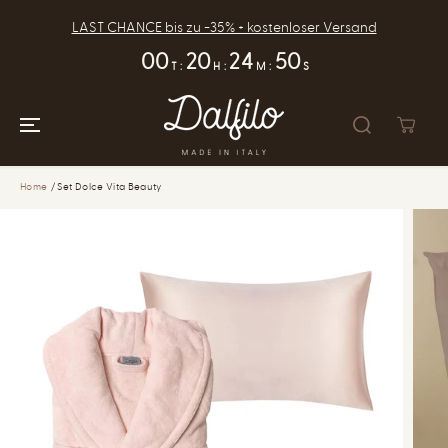
ZUM INHALT
SPRINGEN
LAST CHANCE bis zu -35% + kostenloser Versand
00
20
24
49
T
:
H
:
M
:
S
Home
Set Dolce Vita Beauty
ZUR
PRODUKTINFOR
MATION
SPRINGEN