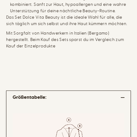
V
t
kombiniert. Sanft zur Haut, hypoallergen und eine wahre
i
y
Unterstützung für deine nächtliche Beauty-Routine.
t
a
Das Set Dolce Vita Beauty ist die ideale Wahl für alle, die
B
sich täglich um sich selbst und ihre Haut kümmern möchten.
e
a
Mit Sorgfalt von Handwerkern in Italien (Bergamo)
u
hergestellt. Beim Kauf des Sets sparst du im Vergleich zum
t
y
Kauf der Einzelprodukte
Größentabelle: