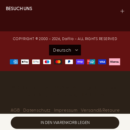
BESUCH UNS
COPYRIGHT © 2000 - 2026,
Dalfilo
- ALL RIGHTS RESERVED
® Dalfilo Srl | P.Iva 04478190160 | Legal Office: Via
Carrali 15, 24020 Casnigo (BG) - Italy
AGB
|
Datenschutz
|
Impressum
|
Versand&Retoure
IN DEN WARENKORB LEGEN